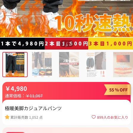
1
/
7
￥
4,980
55 % OFF
通常価格：
￥
11,067
極暖美脚カジュアルパンツ
累計販売数
1,052
点
899
人のお気に入り