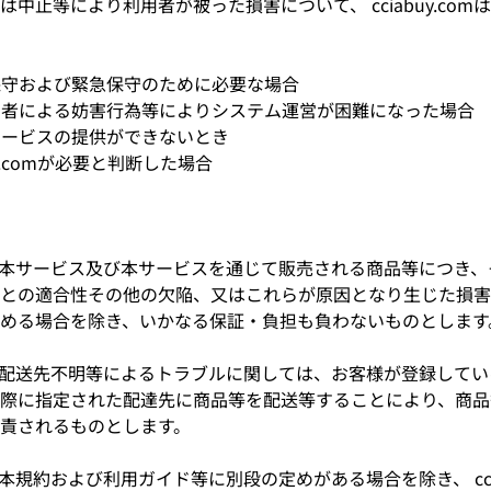
中止等により利用者が被った損害について、 cciabuy.co
期保守および緊急保守のために必要な場合
第三者による妨害行為等によりシステム運営が困難になった場合
りサービスの提供ができないとき
buy.comが必要と判断した場合
.comは、本サービス及び本サービスを通じて販売される商品等につ
との適合性その他の欠陥、又はこれらが原因となり生じた損害
める場合を除き、いかなる保証・負担も負わないものとします
.comは、配送先不明等によるトラブルに関しては、お客様が登録し
際に指定された配達先に商品等を配送等することにより、商品
責されるものとします。
comは、本規約および利用ガイド等に別段の定めがある場合を除き、 cci