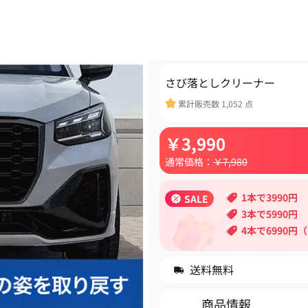
さび落としクリーナー
累計販売数
1,052
点
￥
3,990
通常価格：
￥
7,980
1本で3990円
SALE
3本で5990円
4本で6990円
送料無料
商品情報