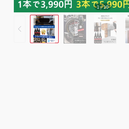
1
/
10