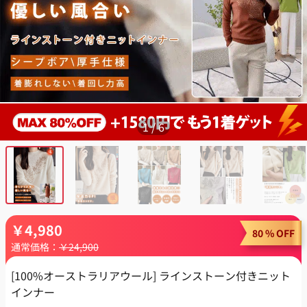
1
/
6
￥
4,980
80 % OFF
通常価格：
￥
24,900
[100%オーストラリアウール] ラインストーン付きニット
インナー