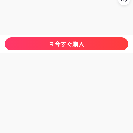
今すぐ購入
カテゴリ一覧
ご利用ガイド
当サイトについて
お問い合わせはぜひLINEで!迅速・丁寜に対応いたします
【営業時間】