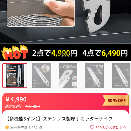
1
/
7
￥
4,990
50 % OFF
通常価格：
￥
9,980
【多機能6イン1】ステンレス製厚手カッターナイフ
累計販売数
1,052
点
899
人のお気に入り